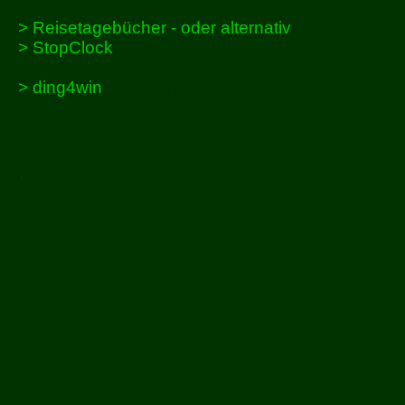
> Reisetagebücher
- oder alternativ
> StopClock
(Einfache Stoppuhr mit
Protokollfenster)
> ding4win
(Deutsch-Englisch Wörterbuch)