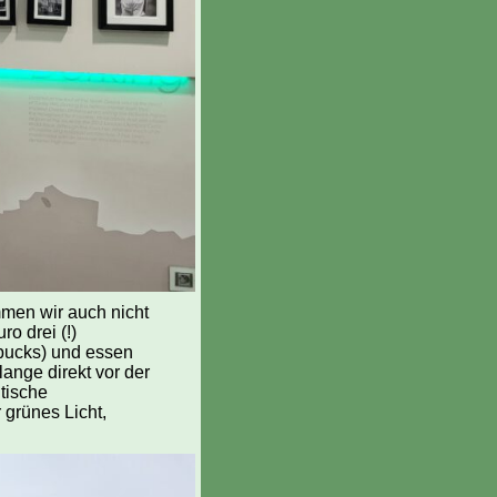
mmen wir auch nicht
ro drei (!)
rbucks) und essen
ange direkt vor der
itische
 grünes Licht,