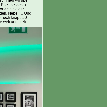
 brummen wir über
n Picknickboxen
riert sinkt der
en, Nebel .... Und
e noch knapp 50
 weit und breit.