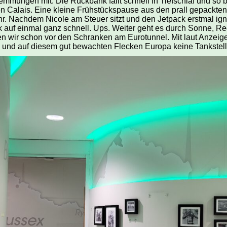
mungen mit. Die Rückbank fällt schnell in Tiefschlaf und so
 Calais. Eine kleine Frühstückspause aus den prall gepackte
hr. Nachdem Nicole am Steuer sitzt und den Jetpack erstmal igno
 auf einmal ganz schnell. Ups. Weiter geht es durch Sonne, Reg
n wir schon vor den Schranken am Eurotunnel. Mit laut Anzeig
 und auf diesem gut bewachten Flecken Europa keine Tankstelle